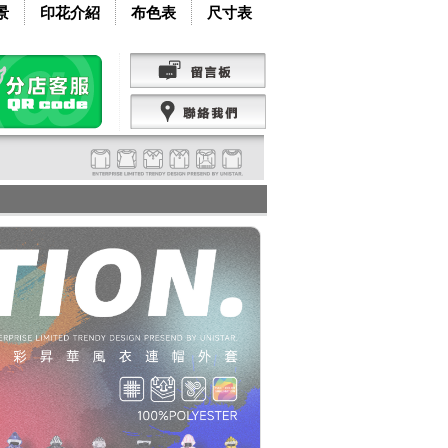
景
印花介紹
布色表
尺寸表