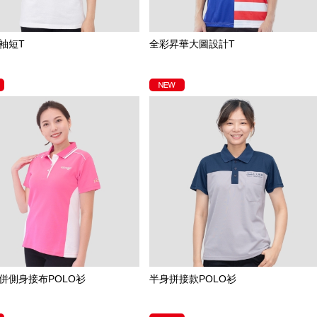
袖短T
全彩昇華大圖設計T
併側身接布POLO衫
半身拼接款POLO衫