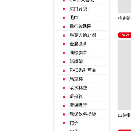
束口背袋
毛巾
拉克蘭
飛行鑰匙圈
壓克力鑰匙圈
金屬徽章
圓標胸章
紙膠帶
PVC系列商品
馬克杯
吸水杯墊
環保筷
環保吸管
環保飲料提袋
出芽排
帽子