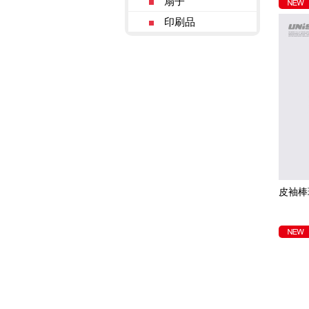
扇子
印刷品
皮袖棒