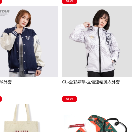
球外套
CL-全彩昇華-立領連帽風衣外套