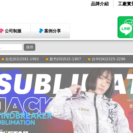
品牌介紹
工廠實
公司制服
案例分享
搜尋
台北(02)2381-1992
新竹(03)522-1907
台中(04)2225-2286