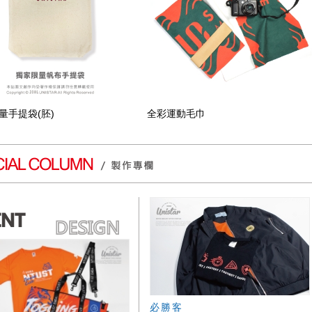
量手提袋(胚)
全彩運動毛巾
必勝客