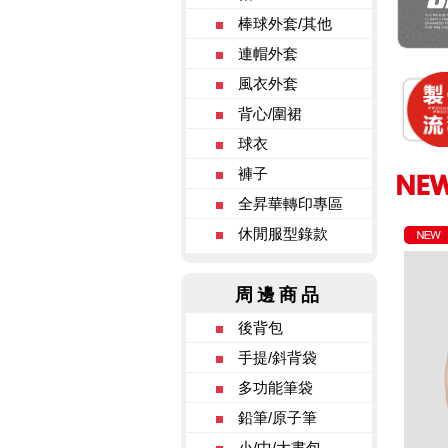
棒球外套/其他
連帽外套
風衣外套
背心/圍裙
球衣
褲子
全昇華轉印專區
休閒服型錄款
周邊商品
後背包
手提/斜背袋
多功能筆袋
鉛筆/原子筆
小/中/大書包