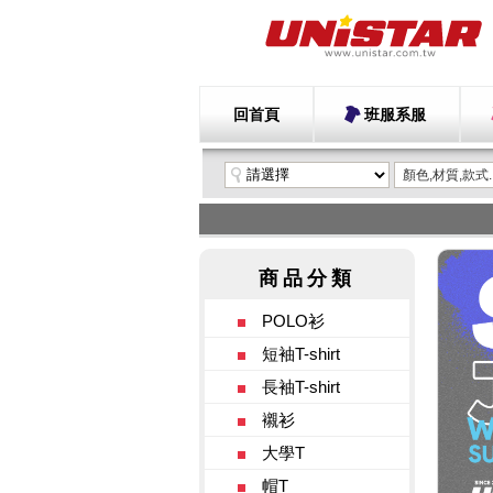
回首頁
班服系服
POLO衫
短袖T-shirt
長袖T-shirt
襯衫
大學T
帽T