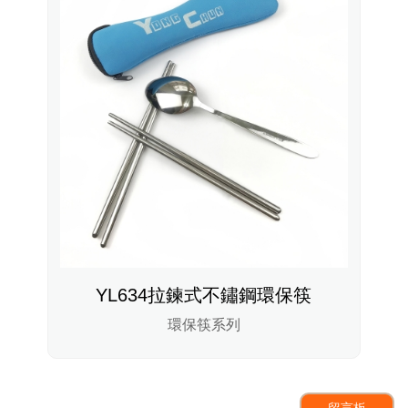
YL634拉鍊式不鏽鋼環保筷
環保筷系列