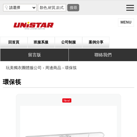
搜尋
MENU
回首頁
班服系服
公司制服
案例分享
留言版
聯絡我們
玩美獨衣團體服公司
›
周邊商品
›
環保筷
環保筷
New!