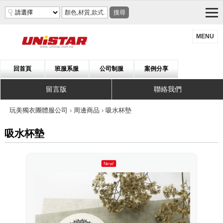
搜尋
MENU
回首頁
班服系服
公司制服
案例分享
留言版
聯絡我們
玩美獨衣團體服公司
›
周邊商品
›
吸水杯墊
吸水杯墊
New!