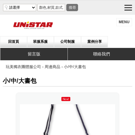
搜尋
MENU
回首頁
班服系服
公司制服
案例分享
留言版
聯絡我們
玩美獨衣團體服公司
›
周邊商品
›
小/中/大書包
小/中/大書包
New!