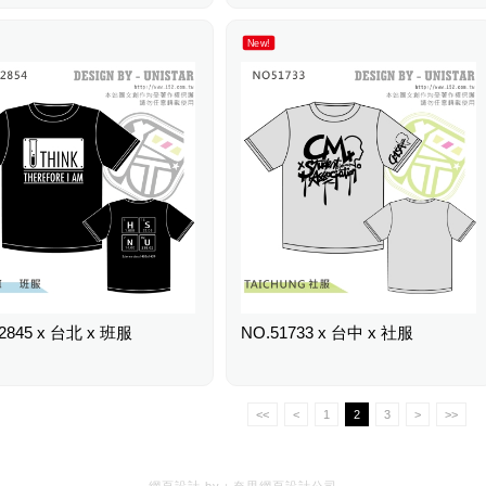
New!
2845 x 台北 x 班服
NO.51733 x 台中 x 社服
<<
<
1
2
3
>
>>