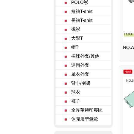
POLO衫
短袖T-shirt
長袖T-shirt
襯衫
大學T
帽T
NO.A
棒球外套/其他
連帽外套
New!
風衣外套
背心/圍裙
球衣
褲子
全昇華轉印專區
休閒服型錄款