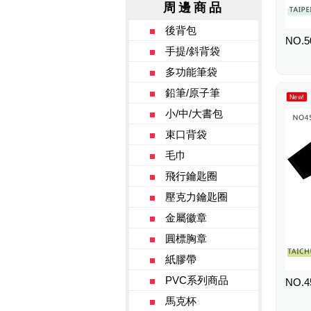
周邊商品
後背包
NO.5
手提/斜背袋
多功能筆袋
鉛筆/原子筆
New!
小/中/大書包
束口背袋
毛巾
飛行鑰匙圈
壓克力鑰匙圈
金屬徽章
圓標胸章
紙膠帶
PVC系列商品
NO.4
馬克杯