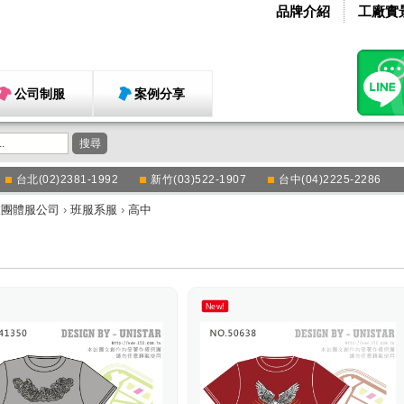
品牌介紹
工廠實
公司制服
案例分享
搜尋
台北(02)2381-1992
新竹(03)522-1907
台中(04)2225-2286
衣團體服公司
›
班服系服
›
高中
New!