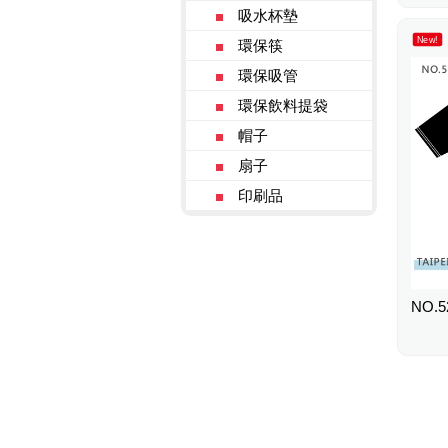
吸水杯墊
New!
環保筷
環保吸管
環保飲料提袋
帽子
扇子
印刷品
NO.5