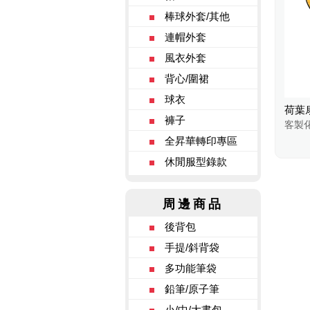
棒球外套/其他
連帽外套
風衣外套
背心/圍裙
球衣
荷葉扇
褲子
客製
全昇華轉印專區
休閒服型錄款
周邊商品
後背包
手提/斜背袋
多功能筆袋
鉛筆/原子筆
小/中/大書包