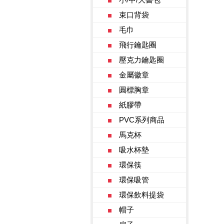
束口背袋
毛巾
飛行鑰匙圈
壓克力鑰匙圈
金屬徽章
圓標胸章
紙膠帶
PVC系列商品
馬克杯
吸水杯墊
環保筷
環保吸管
環保飲料提袋
帽子