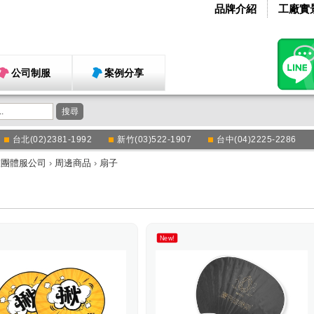
品牌介紹
工廠實
公司制服
案例分享
搜尋
台北(02)2381-1992
新竹(03)522-1907
台中(04)2225-2286
衣團體服公司
›
周邊商品
›
扇子
New!