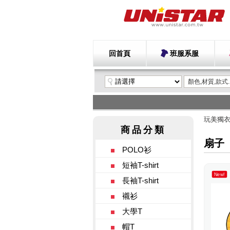
回首頁
班服系服
玩美獨
扇子
POLO衫
短袖T-shirt
New!
長袖T-shirt
襯衫
大學T
帽T